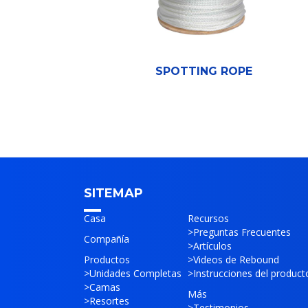
SPOTTING ROPE
SITEMAP
Casa
Recursos
>
Preguntas Frecuentes
Compañía
>
Artículos
Productos
>
Videos de Rebound
>
Unidades Completas
>
Instrucciones del product
>
Camas
Más
>
Resortes
>
Testimonios