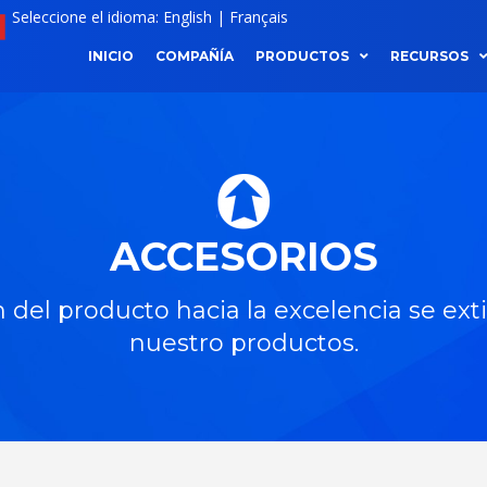
Seleccione el idioma:
English
|
Français
INICIO
COMPAÑÍA
PRODUCTOS
RECURSOS
ACCESORIOS
 del producto hacia la excelencia se ex
nuestro productos.